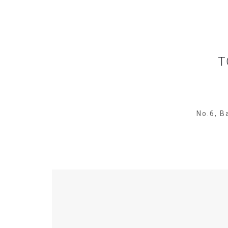
T
No.6, B