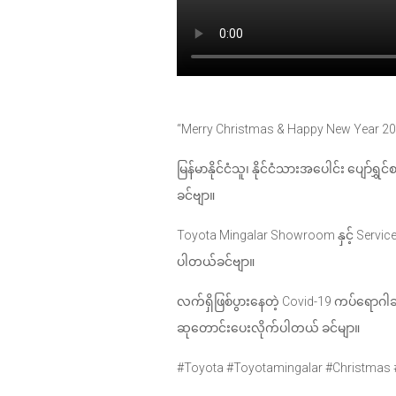
“Merry Christmas & Happy New Year 20
မြန်မာနိုင်ငံသူ၊ နိုင်ငံသားအပေါင်း ပျော်
ခင်ဗျာ။
Toyota Mingalar Showroom နှင့် Service
ပါတယ်ခင်ဗျာ။
လက်ရှိဖြစ်ပွားနေတဲ့ Covid-19 ကပ်ရောဂါဆို
ဆုတောင်းပေးလိုက်ပါတယ် ခင်မျာ။
#Toyota #Toyotamingalar #Christmas