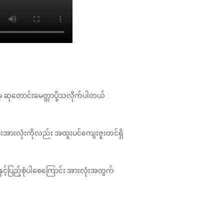
r မှ ဆုတောင်းမေတ္တာပို့သလိုက်ပါတယ်
ျားအားလုံးကိုလည်း အထူးပင်ကျေးဇူးတင်ရှိ
နှင့်ပြည့်စုံပါစေကြောင်း အားလုံးအတွက်