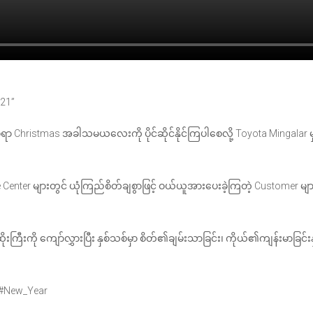
21”
ရွှင်စရာ Christmas အခါသမယလေးကို ပိုင်ဆိုင်နိုင်ကြပါစေလို့ Toyota Mingala
 Center များတွင် ယုံကြည်စိတ်ချစွာဖြင့် ဝယ်ယူအားပေးခဲ့ကြတဲ့ Customer မ
းကြီးကို ကျော်လွှားပြီး နှစ်သစ်မှာ စိတ်၏ချမ်းသာခြင်း၊ ကိုယ်၏ကျန်းမာခြင်း
 #New_Year