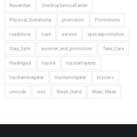
November
OneStopServiceCenter
Physical_Distancing
promotion
Promotions
roadshow
rush
service
specialpromotion
Stay_Safe
summer_end_promotion
Take_Care
thadingyut
toyota
toyotamajesty
toyotaminagalar
toyotamingalar
toyota v
unicode
vios
Wash_Hand
Wear_Mask