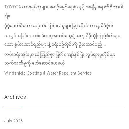
TOYOTA ကားချစ်သူများ စောင့်မျှော်နေခဲ့သည့် အချိန် ရောက်ရှိလာပါ
ပြီ။
ပိုမိုခေတ်မီသော ဆင့်ကဲပြောင်းလဲမှုများဖြင့် ဆိုက်ဘာ ဆူမိုဒီဇိုင်း
အသွင်အပြင်အသစ်၊ ခံစားမှုအသစ်တွေနဲ့ အတူ ပိုမိုယုံကြည်စိတ်ချရ
သော စွမ်းဆောင်ရည်များနဲ့ ခရီးစဉ်တိုင်းကို ဦးဆောင်မည့် …
လမ်းခရီးတိုင်းမှာ ယုံကြည်စွာ ဖြတ်ကျော်နိုင်ပြီး လှုပ်ရှားမှုတိုင်းမှာ
သွက်လက်မှုကို ဖော်ဆောင်ပေးမယ့်
Windshield Coating & Water Repellent Service
Archives
July 2026