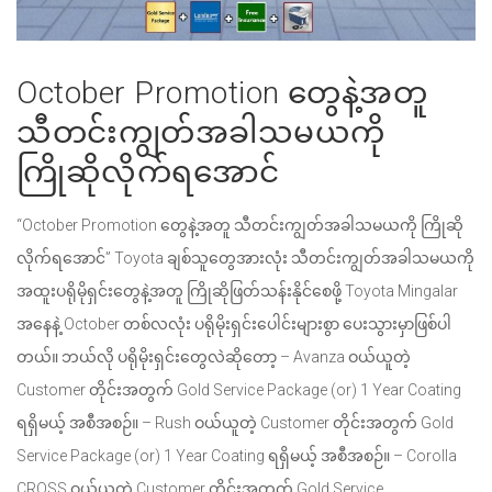
October Promotion တွေနဲ့အတူ
သီတင်းကျွတ်အခါသမယကို
ကြိုဆိုလိုက်ရအောင်
“October Promotion တွေနဲ့အတူ သီတင်းကျွတ်အခါသမယကို ကြိုဆို
လိုက်ရအောင်” Toyota ချစ်သူတွေအားလုံး သီတင်းကျွတ်အခါသမယကို
အထူးပရိုမိုရှင်းတွေနဲ့အတူ ကြိုဆိုဖြတ်သန်းနိုင်စေဖို့ Toyota Mingalar
အနေနဲ့ October တစ်လလုံး ပရိုမိုးရှင်းပေါင်းများစွာ ပေးသွားမှာဖြစ်ပါ
တယ်။ ဘယ်လို ပရိုမိုးရှင်းတွေလဲဆိုတော့ – Avanza ဝယ်ယူတဲ့
Customer တိုင်းအတွက် Gold Service Package (or) 1 Year Coating
ရရှိမယ့် အစီအစဉ်။ – Rush ဝယ်ယူတဲ့ Customer တိုင်းအတွက် Gold
Service Package (or) 1 Year Coating ရရှိမယ့် အစီအစဉ်။ – Corolla
CROSS ဝယ်ယူတဲ့ Customer တိုင်းအတွက် Gold Service…