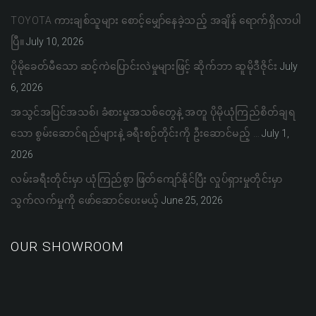
TOYOTA ကားချစ်သူများ စောင့်မျှော်နေခဲ့သည့် အချိန် ရောက်ရှိလာပါ
ပြီ။
July 10, 2026
ပိုမိုခေတ်မီသော ဆင့်ကဲပြောင်းလဲမှုများဖြင့် ဆိုက်ဘာ ဆူမိုဒီဇိုင်း
July
6, 2026
အသွင်အပြင်အသစ်၊ ခံစားမှုအသစ်တွေနဲ့ အတူ ပိုမိုယုံကြည်စိတ်ချရ
သော စွမ်းဆောင်ရည်များနဲ့ ခရီးစဉ်တိုင်းကို ဦးဆောင်မည့် …
July 1,
2026
လမ်းခရီးတိုင်းမှာ ယုံကြည်စွာ ဖြတ်ကျော်နိုင်ပြီး လှုပ်ရှားမှုတိုင်းမှာ
သွက်လက်မှုကို ဖော်ဆောင်ပေးမယ့်
June 25, 2026
OUR SHOWROOM