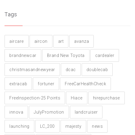
Tags
aircare
aircon
art
avanza
brandnewcar
Brand New Toyota
cardealer
christmasandnewyear
dcac
doublecab
extracab
fortuner
FreeCarHealthCheck
FreeInspection-25 Points
Hiace
hirepurchase
innova
JulyPromotion
landcruiser
launching
LC_200
majesty
news