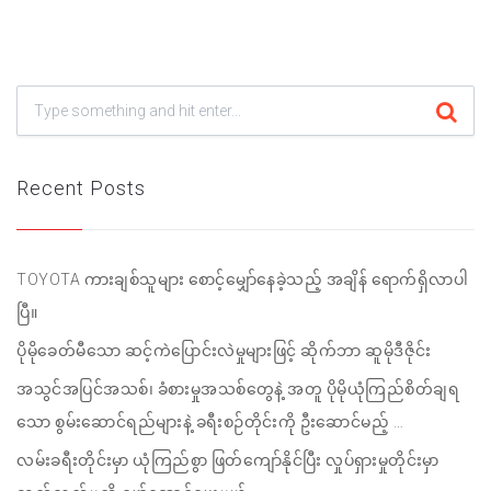
Recent Posts
TOYOTA ကားချစ်သူများ စောင့်မျှော်နေခဲ့သည့် အချိန် ရောက်ရှိလာပါ
ပြီ။
ပိုမိုခေတ်မီသော ဆင့်ကဲပြောင်းလဲမှုများဖြင့် ဆိုက်ဘာ ဆူမိုဒီဇိုင်း
အသွင်အပြင်အသစ်၊ ခံစားမှုအသစ်တွေနဲ့ အတူ ပိုမိုယုံကြည်စိတ်ချရ
သော စွမ်းဆောင်ရည်များနဲ့ ခရီးစဉ်တိုင်းကို ဦးဆောင်မည့် …
လမ်းခရီးတိုင်းမှာ ယုံကြည်စွာ ဖြတ်ကျော်နိုင်ပြီး လှုပ်ရှားမှုတိုင်းမှာ