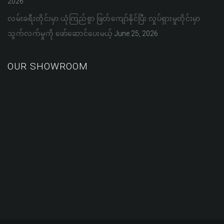
2026
လမ်းခရီးတိုင်းမှာ ယုံကြည်စွာ ဖြတ်ကျော်နိုင်ပြီး လှုပ်ရှားမှုတိုင်းမှာ
သွက်လက်မှုကို ဖော်ဆောင်ပေးမယ့်
June 25, 2026
OUR SHOWROOM