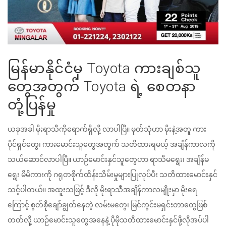
မြန်မာနိုင်ငံမှ Toyota ကားချစ်သူ
တွေအတွက် Toyota ရဲ့ စေတနာ
တုံ့ပြန်မှု
ယခုအခါ မိုးရာသီကိုရောက်ရှိလို့ လာပါပြီ။ မုတ်သုံဟာ မိုးနဲ့အတူ ကား
ပိုင်ရှင်တွေ၊ ကားမောင်းသူတွေအတွက် သတိထားရမယ့် အချိန်ကာလကို
သယ်ဆောင်လာပါပြီ။ ယာဉ်မောင်းနှင်သူတွေဟာ ရာသီမရွေး၊ အချိန်မ
ရွေး မိမိကားကို ဂရုတစိုက်ထိန်းသိမ်းမှုများပြုလုပ်ပီး သတိထားမောင်းနှင်
သင့်ပါတယ်။ အထူးသဖြင့် ဒီလို မိုးရာသီအချိန်ကာလမျိုးမှာ မိုးရေ
ကြောင့် စွတ်စိုချော်ချွတ်နေတဲ့ လမ်းမတွေ၊ မြင်ကွင်းမရှင်းတာတွေဖြစ်
တတ်လို့ ယာဉ်မောင်းသူတွေအနေနဲ့ ပိုမိုသတိထားမောင်းနှင်ဖို့လိုအပ်ပါ