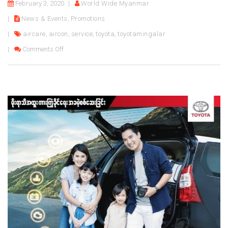
February 3, 2020
World Wide Myanmar
News & Events
,
Promotions
aircare
,
aircon
,
service
,
toyota
,
toyotamingalar
on Air Care Campaign for Febuary & March 2020
Comments Off