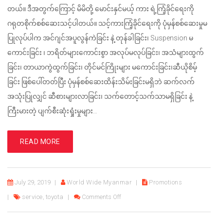
တယ်။ ဒီအတွက်ကြောင့် မိမိတို့ မောင်းနှင်မယ့် ကား ရဲ့ကြံ့ခိုင်ရေးကို
ဂရုတစိုက်စစ်ဆေးသင့်ပါတယ်။ သင့်ကားကြံ့ခိုင်ရေးကို ပုံမှန်စစ်ဆေးမှုမ
ပြုလုပ်ပါက အင်ဂျင်အပူလွန်ကဲခြင်း နဲ့ တုန်ခါခြင်း၊ Suspension မ
ကောင်းခြင်း ၊ ဘရိတ်များကောင်းစွာ အလုပ်မလုပ်ခြင်း၊ အသံများထွက်
ခြင်း၊ တာယာကွဲထွက်ခြင်း၊ တိုင်မင်ကြိုးများ မကောင်းခြင်း၊ဆီယိုစိမ့်
ခြင်း ဖြစ်ပေါ်တတ်ပြီး ပုံမှန်စစ်ဆေးထိန်းသိမ်းခြင်းမရှိဘဲ ဆက်လက်
အသုံးပြုလျှင် ဆီစားများလာခြင်း၊ သက်တောင့်သက်သာမရှိခြင်း နဲ့
ကြီးမားတဲ့ ပျက်စီးဆုံးရှုံးမှုများ…
READ MORE
July 29, 2019
World Wide Myanmar
Promotions
on မြန်မာနိုင်ငံမှ Toyota ကားချစ်သူ
service
,
toyota
Comments Off