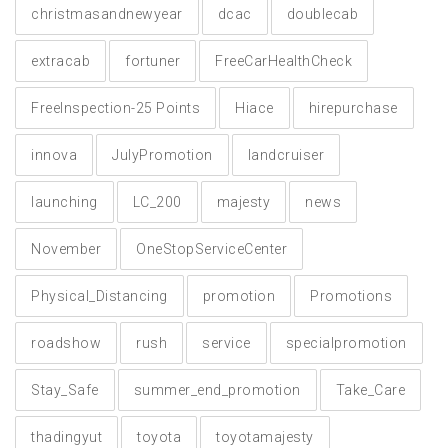
christmasandnewyear
dcac
doublecab
extracab
fortuner
FreeCarHealthCheck
FreeInspection-25 Points
Hiace
hirepurchase
innova
JulyPromotion
landcruiser
launching
LC_200
majesty
news
November
OneStopServiceCenter
Physical_Distancing
promotion
Promotions
roadshow
rush
service
specialpromotion
Stay_Safe
summer_end_promotion
Take_Care
thadingyut
toyota
toyotamajesty