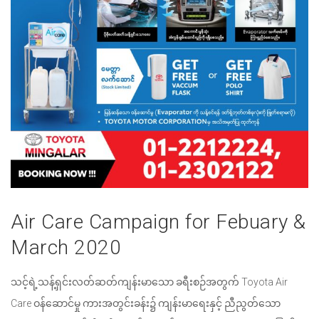
Air Care Campaign for Febuary &
March 2020
သင့်ရဲ့သန့်ရှင်းလတ်ဆတ်ကျန်းမာသော ခရီးစဉ်အတွက် Toyota Air
Care ဝန်ဆောင်မှု ကားအတွင်းခန်း၌ ကျန်းမာရေးနှင့် ညီညွတ်သော