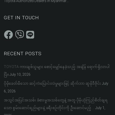
Toyota Authorized Dealers in Myanmar...
GET IN TOUCH
RECENT POSTS
TOYOTA ကားချစ်သူများ စောင့်မျှော်နေခဲ့သည့် အချိန် ရောက်ရှိလာပါ
ပြီ။
July 10, 2026
ပိုမိုခေတ်မီသော ဆင့်ကဲပြောင်းလဲမှုများဖြင့် ဆိုက်ဘာ ဆူမိုဒီဇိုင်း
July
6, 2026
အသွင်အပြင်အသစ်၊ ခံစားမှုအသစ်တွေနဲ့ အတူ ပိုမိုယုံကြည်စိတ်ချရ
သော စွမ်းဆောင်ရည်များနဲ့ ခရီးစဉ်တိုင်းကို ဦးဆောင်မည့် …
July 1,