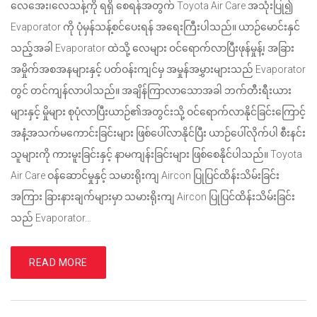
လေအေး၊လေသန့်ကို ရရှိ စေရန်အတွက် Toyota Air Care အသုံးပြု၍
Evaporator ကို ပုံမှန်သန့်စင်ပေးရန် အရေးကြီးပါသည်။ ယာဉ်မောင်းနှင်
သည့်အခါ Evaporator ထဲသို့ လေများ ဝင်ရောက်လာပြီးဖုန်မှုန့်၊ အခြား
အမှိုက်အစအနများနှင့် ပတ်ဝန်းကျင်မှ အမှုန်အမွှားများသည် Evaporator
တွင် တင်ကျန်လာပါသည်။ အချိန်ကြာလာသောအခါ ဘက်တီးရီးယား
များနှင့် မှိုများ စုပုံလာပြီးယာဉ်၏အတွင်းသို့ ဝင်ရောက်လာနိုင်ခြင်းကြောင့်
အနံ့အသက်မကောင်းခြင်းများ ဖြစ်ပေါ်လာနိုင်ပြီး ယာဉ်ပေါ်လိုက်ပါ စီးနင်း
သူများကို ကားမူးခြင်းနှင့် နာမကျန်းခြင်းများ ဖြစ်စေနိုင်ပါသည်။ Toyota
Air Care ဝန်ဆောင်မှုနှင့် သမားရိုးကျ Aircon ပြုပြင်ထိန်းသိမ်းခြင်း
အကြား ခြားနားချက်များမှာ သမားရိုးကျ Aircon ပြုပြင်ထိန်းသိမ်းခြင်း
သည် Evaporator…
READ MORE