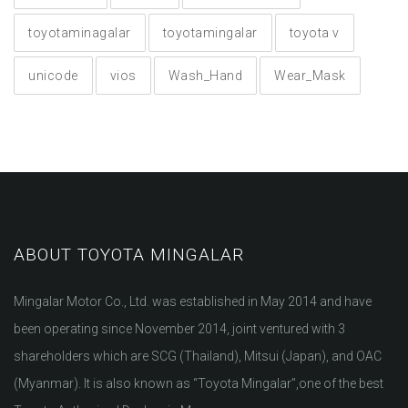
toyotaminagalar
toyotamingalar
toyota v
unicode
vios
Wash_Hand
Wear_Mask
ABOUT TOYOTA MINGALAR
Mingalar Motor Co., Ltd. was established in May 2014 and have
been operating since November 2014, joint ventured with 3
shareholders which are SCG (Thailand), Mitsui (Japan), and OAC
(Myanmar). It is also known as “Toyota Mingalar”,one of the best