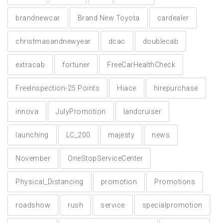
brandnewcar
Brand New Toyota
cardealer
christmasandnewyear
dcac
doublecab
extracab
fortuner
FreeCarHealthCheck
FreeInspection-25 Points
Hiace
hirepurchase
innova
JulyPromotion
landcruiser
launching
LC_200
majesty
news
November
OneStopServiceCenter
Physical_Distancing
promotion
Promotions
roadshow
rush
service
specialpromotion