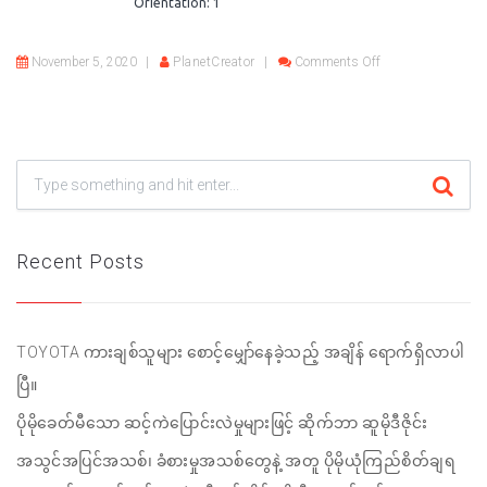
Orientation: 1
on Cityscape
November 5, 2020
PlanetCreator
Comments Off
Recent Posts
TOYOTA ကားချစ်သူများ စောင့်မျှော်နေခဲ့သည့် အချိန် ရောက်ရှိလာပါ
ပြီ။
ပိုမိုခေတ်မီသော ဆင့်ကဲပြောင်းလဲမှုများဖြင့် ဆိုက်ဘာ ဆူမိုဒီဇိုင်း
အသွင်အပြင်အသစ်၊ ခံစားမှုအသစ်တွေနဲ့ အတူ ပိုမိုယုံကြည်စိတ်ချရ