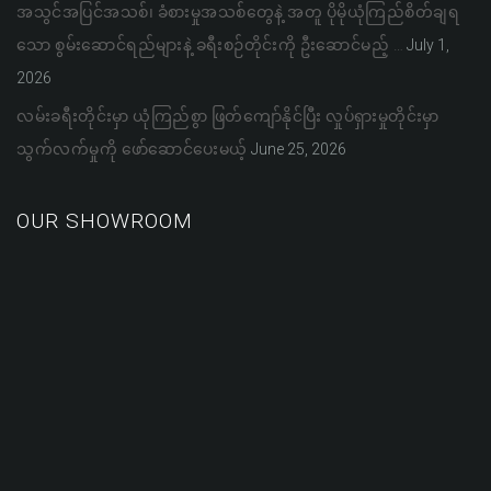
အသွင်အပြင်အသစ်၊ ခံစားမှုအသစ်တွေနဲ့ အတူ ပိုမိုယုံကြည်စိတ်ချရ
သော စွမ်းဆောင်ရည်များနဲ့ ခရီးစဉ်တိုင်းကို ဦးဆောင်မည့် …
July 1,
2026
လမ်းခရီးတိုင်းမှာ ယုံကြည်စွာ ဖြတ်ကျော်နိုင်ပြီး လှုပ်ရှားမှုတိုင်းမှာ
သွက်လက်မှုကို ဖော်ဆောင်ပေးမယ့်
June 25, 2026
OUR SHOWROOM