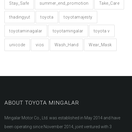
Stay_Safe
summer_end_promotion
Take_Care
thadingyut
toyota
toyotamajesty
toyotaminagalar
toyotamingalar
toyota v
unicode
vios
Wash_Hand
Wear_Mask
ABOUT TOYOTA MINGALAR
Mingalar Motor Co., Ltd. was established in May 2014 and have
been operating since November 2014, joint ventured with 3