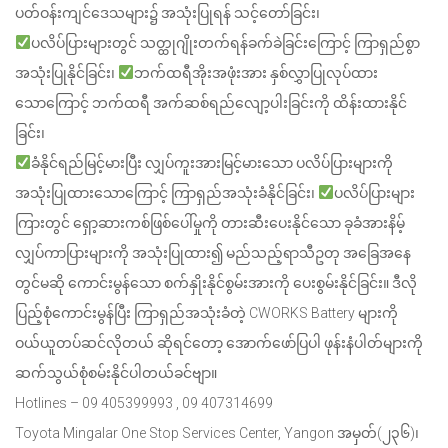
ပတ်ဝန်းကျင်ဒေသများ၌ အသုံးပြုရန် သင့်တော်ခြင်း၊
ပလိပ်ပြားများတွင် သတ္ထုဂျိုးတက်ရန်ခက်ခဲခြင်းကြောင့် ကြာရှည်စွာ
အသုံးပြုနိုင်ခြင်း၊
ဘက်ထရီအိုးအဖုံးအား နှစ်လွှာပြုလုပ်ထား
သောကြောင့် ဘက်ထရီ အက်ဆစ်ရည်လျော့ပါးခြင်းကို ထိန်းထားနိုင်
ခြင်း၊
ခံနိုင်ရည်မြင့်မားပြီး လျှပ်ကူးအားမြင့်မားသော ပလိပ်ပြားများကို
အသုံးပြုထားသောကြောင့် ကြာရှည်အသုံးခံနိုင်ခြင်း၊
ပလိပ်ပြားများ
ကြားတွင် ရှော့ဆားကစ်ဖြစ်ပေါ်မှုကို တားဆီးပေးနိုင်သော ခုခံအားနိမ့်
လျှပ်ကာပြားများကို အသုံးပြုထား၍ မည်သည့်ရာသီဥတု အခြေအနေ
တွင်မဆို ကောင်းမွန်သော စက်နှိုးနိုင်စွမ်းအားကို ပေးစွမ်းနိုင်ခြင်း။ ဒီလို
ပြည့်စုံကောင်းမွန်ပြီး ကြာရှည်အသုံးခံတဲ့ CWORKS Battery များကို
ဝယ်ယူတပ်ဆင်လိုတယ် ဆိုရင်တော့ အောက်ဖော်ပြပါ ဖုန်းနံပါတ်များကို
ဆက်သွယ်စုံစမ်းနိုင်ပါတယ်ခင်ဗျာ။
Hotlines – 09 405399993 , 09 407314699
Toyota Mingalar One Stop Services Center, Yangon အမှတ်(၂၃၆)၊