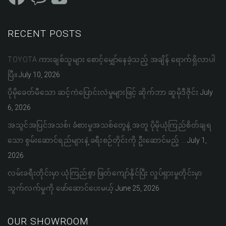
RECENT POSTS
TOYOTA ကားချစ်သူများ စောင့်မျှော်နေခဲ့သည့် အချိန် ရောက်ရှိလာပါ
ပြီ။
July 10, 2026
ပိုမိုခေတ်မီသော ဆင့်ကဲပြောင်းလဲမှုများဖြင့် ဆိုက်ဘာ ဆူမိုဒီဇိုင်း
July
6, 2026
အသွင်အပြင်အသစ်၊ ခံစားမှုအသစ်တွေနဲ့ အတူ ပိုမိုယုံကြည်စိတ်ချရ
သော စွမ်းဆောင်ရည်များနဲ့ ခရီးစဉ်တိုင်းကို ဦးဆောင်မည့် …
July 1,
2026
လမ်းခရီးတိုင်းမှာ ယုံကြည်စွာ ဖြတ်ကျော်နိုင်ပြီး လှုပ်ရှားမှုတိုင်းမှာ
သွက်လက်မှုကို ဖော်ဆောင်ပေးမယ့်
June 25, 2026
OUR SHOWROOM