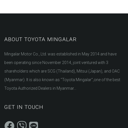
ABOUT TOYOTA MINGALAR
Mingalar Motor Co., Ltd. was established in May 2014 and have
been operating since November 2014, joint ventured with 3
shareholders which are SCG (Thailand), Mitsui (Japan), and OAC
(Myanmar). It is also known as “Toyota Mingalar”,one of the best
Toyota Authorized Dealers in Myanmar...
GET IN TOUCH