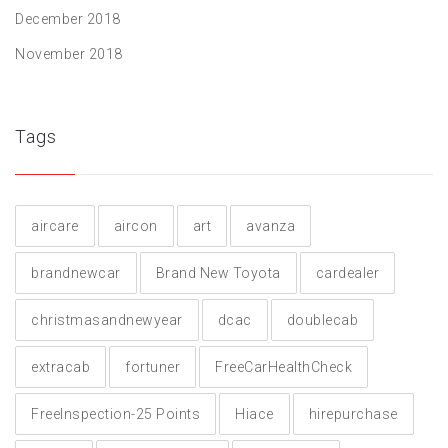
December 2018
November 2018
Tags
aircare
aircon
art
avanza
brandnewcar
Brand New Toyota
cardealer
christmasandnewyear
dcac
doublecab
extracab
fortuner
FreeCarHealthCheck
FreeInspection-25 Points
Hiace
hirepurchase