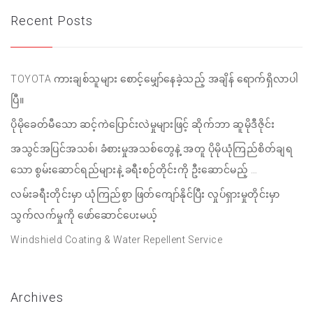
Recent Posts
TOYOTA ကားချစ်သူများ စောင့်မျှော်နေခဲ့သည့် အချိန် ရောက်ရှိလာပါ
ပြီ။
ပိုမိုခေတ်မီသော ဆင့်ကဲပြောင်းလဲမှုများဖြင့် ဆိုက်ဘာ ဆူမိုဒီဇိုင်း
အသွင်အပြင်အသစ်၊ ခံစားမှုအသစ်တွေနဲ့ အတူ ပိုမိုယုံကြည်စိတ်ချရ
သော စွမ်းဆောင်ရည်များနဲ့ ခရီးစဉ်တိုင်းကို ဦးဆောင်မည့် …
လမ်းခရီးတိုင်းမှာ ယုံကြည်စွာ ဖြတ်ကျော်နိုင်ပြီး လှုပ်ရှားမှုတိုင်းမှာ
သွက်လက်မှုကို ဖော်ဆောင်ပေးမယ့်
Windshield Coating & Water Repellent Service
Archives