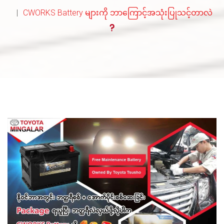
CWORKS Battery များကို ဘာကြောင့်အသုံးပြုသင့်တာလဲ