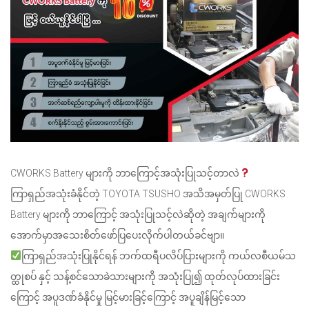
CWORKS Battery များကို ဘာကြောင့်အသုံးပြုသင့်တာလဲ
ကြာရှည်အသုံးခံနိုင်တဲ့ TOYOTA TSUSHO အသိအမှတ်ပြု CWORKS
Battery များကို ဘာကြောင့် အသုံးပြုသင့်လဲဆိုတဲ့ အချက်များကို
အောက်မှာအသေးစိတ်ဖော်ပြပေးလိုက်ပါတယ်ခင်ဗျာ။
ကြာရှည်အသုံးပြုနိုင်ရန် ဘက်ထရီပလိပ်ပြားများကို ကယ်လစီယမ်သ
တ္ထုစပ် နှင့် သန့်စင်သောခဲသားများကို အသုံးပြု၍ ထုတ်လုပ်ထားခြင်း
ကြောင့် အပူဒဏ်ခံနိုင်မှု မြင့်မားခြင့်ကြောင့် အပူချိန်မြင့်သော