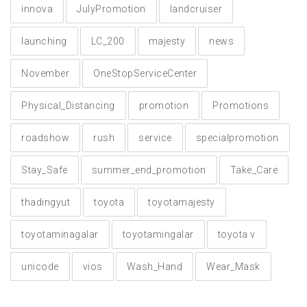
innova
JulyPromotion
landcruiser
launching
LC_200
majesty
news
November
OneStopServiceCenter
Physical_Distancing
promotion
Promotions
roadshow
rush
service
specialpromotion
Stay_Safe
summer_end_promotion
Take_Care
thadingyut
toyota
toyotamajesty
toyotaminagalar
toyotamingalar
toyota v
unicode
vios
Wash_Hand
Wear_Mask