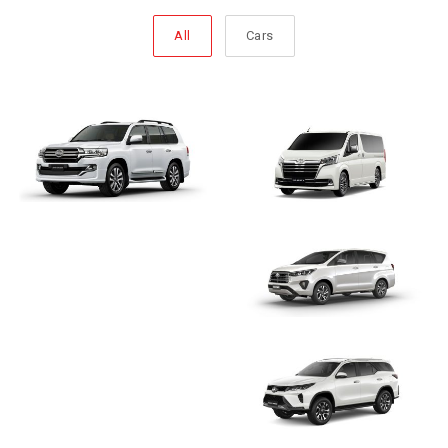
All
Cars