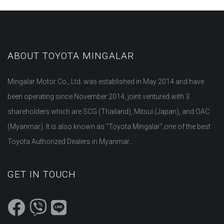
ABOUT TOYOTA MINGALAR
Mingalar Motor Co., Ltd. was established in May 2014 and have
been operating since November 2014, joint ventured with 3
shareholders which are SCG (Thailand), Mitsui (Japan), and OAC
(Myanmar). It is also known as “Toyota Mingalar”,one of the best
Toyota Authorized Dealers in Myanmar...
GET IN TOUCH