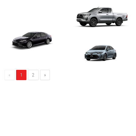
«
1
2
»