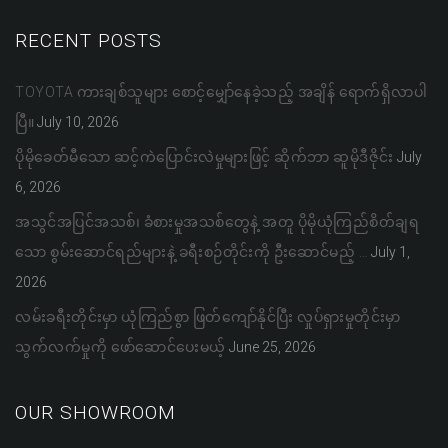
RECENT POSTS
TOYOTA ကားချစ်သူများ စောင့်မျှော်နေခဲ့သည့် အချိန် ရောက်ရှိလာပါ
ပြီ။
July 10, 2026
ပိုမိုခေတ်မီသော ဆင့်ကဲပြောင်းလဲမှုများဖြင့် ဆိုက်ဘာ ဆူမိုဒီဇိုင်း
July
6, 2026
အသွင်အပြင်အသစ်၊ ခံစားမှုအသစ်တွေနဲ့ အတူ ပိုမိုယုံကြည်စိတ်ချရ
သော စွမ်းဆောင်ရည်များနဲ့ ခရီးစဉ်တိုင်းကို ဦးဆောင်မည့် …
July 1,
2026
လမ်းခရီးတိုင်းမှာ ယုံကြည်စွာ ဖြတ်ကျော်နိုင်ပြီး လှုပ်ရှားမှုတိုင်းမှာ
သွက်လက်မှုကို ဖော်ဆောင်ပေးမယ့်
June 25, 2026
OUR SHOWROOM