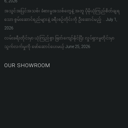
6, 2026
အသွင်အပြင်အသစ်၊ ခံစားမှုအသစ်တွေနဲ့ အတူ ပိုမိုယုံကြည်စိတ်ချရ
သော စွမ်းဆောင်ရည်များနဲ့ ခရီးစဉ်တိုင်းကို ဦးဆောင်မည့် …
July 1,
2026
လမ်းခရီးတိုင်းမှာ ယုံကြည်စွာ ဖြတ်ကျော်နိုင်ပြီး လှုပ်ရှားမှုတိုင်းမှာ
သွက်လက်မှုကို ဖော်ဆောင်ပေးမယ့်
June 25, 2026
OUR SHOWROOM