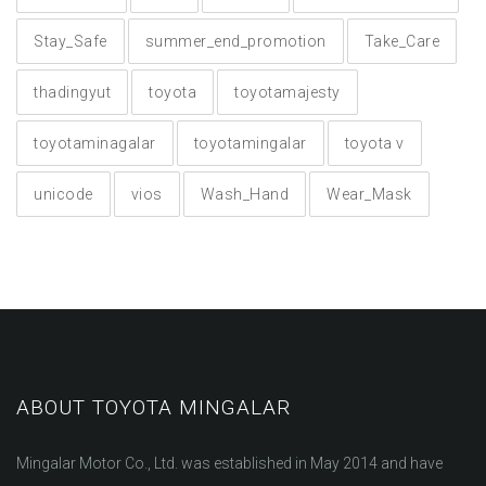
Stay_Safe
summer_end_promotion
Take_Care
thadingyut
toyota
toyotamajesty
toyotaminagalar
toyotamingalar
toyota v
unicode
vios
Wash_Hand
Wear_Mask
ABOUT TOYOTA MINGALAR
Mingalar Motor Co., Ltd. was established in May 2014 and have