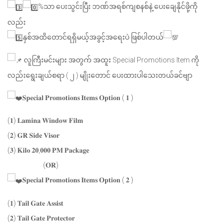
%သာ ပေးသွင်းပြီး ဘဏ်အရစ်ကျစနစ်နဲ့ ပေးချေနိုင်ဖို့ကို
လည်း
နှစ်အထိတောင်ရရှိမယ့်အခွင့်အရေး
ပဲ ဖြစ်ပါတယ်
လူကြီးမင်းများ အတွက် အထူး Special Promotions Item ကို
လည်းရွေးချယ်စရာ ( ၂ ) မျိုးတောင် ပေးထားပါသေးတယ်ခင်ဗျာ
𝐒𝐩𝐞𝐜𝐢𝐚𝐥 𝐏𝐫𝐨𝐦𝐨𝐭𝐢𝐨𝐧𝐬 𝐈𝐭𝐞𝐦𝐬 𝐎𝐩𝐭𝐢𝐨𝐧 ( 𝟏 )
(𝟏) 𝐋𝐚𝐦𝐢𝐧𝐚 𝐖𝐢𝐧𝐝𝐨𝐰 𝐅𝐢𝐥𝐦
(𝟐) 𝐆𝐑 𝐒𝐢𝐝𝐞 𝐕𝐢𝐬𝐨𝐫
(𝟑) 𝐊𝐢𝐥𝐨 𝟐𝟎,𝟎𝟎𝟎 𝐏𝐌 𝐏𝐚𝐜𝐤𝐚𝐠𝐞
(𝐎𝐑)
𝐒𝐩𝐞𝐜𝐢𝐚𝐥 𝐏𝐫𝐨𝐦𝐨𝐭𝐢𝐨𝐧𝐬 𝐈𝐭𝐞𝐦𝐬 𝐎𝐩𝐭𝐢𝐨𝐧 ( 𝟐 )
(𝟏) 𝐓𝐚𝐢𝐥 𝐆𝐚𝐭𝐞 𝐀𝐬𝐬𝐢𝐬𝐭
(𝟐) 𝐓𝐚𝐢𝐥 𝐆𝐚𝐭𝐞 𝐏𝐫𝐨𝐭𝐞𝐜𝐭𝐨𝐫