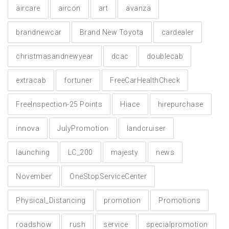
aircare
aircon
art
avanza
brandnewcar
Brand New Toyota
cardealer
christmasandnewyear
dcac
doublecab
extracab
fortuner
FreeCarHealthCheck
FreeInspection-25 Points
Hiace
hirepurchase
innova
JulyPromotion
landcruiser
launching
LC_200
majesty
news
November
OneStopServiceCenter
Physical_Distancing
promotion
Promotions
roadshow
rush
service
specialpromotion