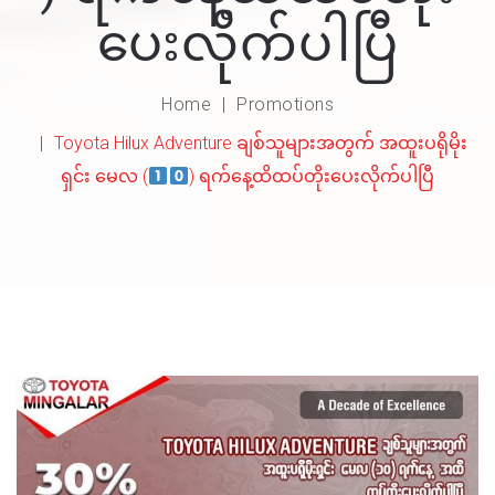
ပေးလိုက်ပါပြီ
Home
Promotions
Toyota Hilux Adventure ချစ်သူများအတွက် အထူးပရိုမိုး
ရှင်း မေလ (
) ရက်နေ့ထိထပ်တိုးပေးလိုက်ပါပြီ