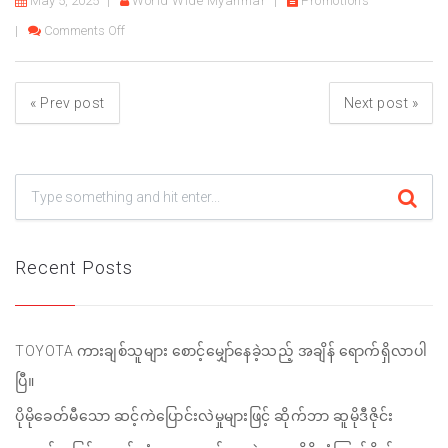
May 5, 2025
World Wide Myanmar
Promotions
on Toyota Hilux Adventure ချစ်သူများအတွက် အထူးပရိုမိုးရ
Comments Off
«
Prev post
Next post
»
Recent Posts
TOYOTA ကားချစ်သူများ စောင့်မျှော်နေခဲ့သည့် အချိန် ရောက်ရှိလာပါ
ပြီ။
ပိုမိုခေတ်မီသော ဆင့်ကဲပြောင်းလဲမှုများဖြင့် ဆိုက်ဘာ ဆူမိုဒီဇိုင်း