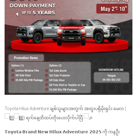
Toyota Hilux Adventure ချစ်သူများအတွက် အထူးပရိုမိုးရှင်း မေလ (
) ရက်နေ့ထိထပ်တိုးပေးလိုက်ပါပြီ
𝗧𝗼𝘆𝗼𝘁𝗮 𝗕𝗿𝗮𝗻𝗱 𝗡𝗲𝘄 𝗛𝗶𝗹𝘂𝘅 𝗔𝗱𝘃𝗲𝗻𝘁𝘂𝗿𝗲 𝟮𝟬𝟮𝟱 ကို ကနဦး