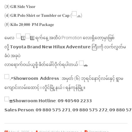
(𝟑) 𝐆𝐑 𝐒𝐢𝐝𝐞 𝐕𝐢𝐬𝐨𝐫
(𝟒) 𝐆𝐑 𝐏𝐨𝐥𝐨 𝐒𝐡𝐢𝐫𝐭 𝐨𝐫 𝐓𝐮𝐦𝐛𝐥𝐞𝐫 𝐨𝐫 𝐂𝐚𝐩 (
)
(𝟓) 𝐊𝐢𝐥𝐨 𝟐𝟎,𝟎𝟎𝟎 𝐏𝐌 𝐏𝐚𝐜𝐤𝐚𝐠𝐞
မေလ
ရက်နေ့ အထိပဲ Promotion လေးရှိတော့မှာဖြစ်
လို့ 𝗧𝗼𝘆𝗼𝘁𝗮 𝗕𝗿𝗮𝗻𝗱 𝗡𝗲𝘄 𝗛𝗶𝗹𝘂𝘅 𝗔𝗱𝘃𝗲𝗻𝘁𝘂𝗿𝗲 ကြီးကို လက်လွှတ်မ
ခံပဲ အခုပဲ
လာရောက်ဝယ်ယူဖို့ ဖိတ်ခေါ်လိုက်ရပါတယ်
𝗦𝗵𝗼𝘄𝗿𝗼𝗼𝗺 𝗔𝗱𝗱𝗿𝗲𝘀𝘀 : အမှတ် (၆) ဘုရင်နောင့်လမ်းနှင့် ရွာမ
ကျောင်းလမ်းထောင့် ၊ လှိုင်မြို့နယ် ၊ ရန်ကုန်မြို့။
𝗦𝗵𝗼𝘄𝗿𝗼𝗼𝗺 𝗛𝗼𝘁𝗹𝗶𝗻𝗲: 𝟬𝟵 𝟰𝟬𝟱𝟰𝟬 𝟮𝟮𝟯𝟯
𝗦𝗮𝗹𝗲𝘀 𝗣𝗲𝗿𝘀𝗼𝗻: 𝟬𝟵 𝟴𝟴𝟬 𝟱𝟳𝟱 𝟮𝟳𝟭, 𝟬𝟵 𝟴𝟴𝟬 𝟱𝟳𝟱 𝟮𝟳𝟮, 𝟬𝟵 𝟴𝟴𝟬 𝟱