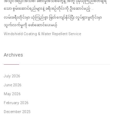
အသွင်အပြင်အသစ်၊ ခံစားမှုအသစ်တွေနဲ့ အတူ ပိုမိုယုံကြည်စိတ်ချရ
သော စွမ်းဆောင်ရည်များနဲ့ ခရီးစဉ်တိုင်းကို ဦးဆောင်မည့် …
လမ်းခရီးတိုင်းမှာ ယုံကြည်စွာ ဖြတ်ကျော်နိုင်ပြီး လှုပ်ရှားမှုတိုင်းမှာ
သွက်လက်မှုကို ဖော်ဆောင်ပေးမယ့်
Windshield Coating & Water Repellent Service
Archives
July 2026
June 2026
May 2026
February 2026
December 2025