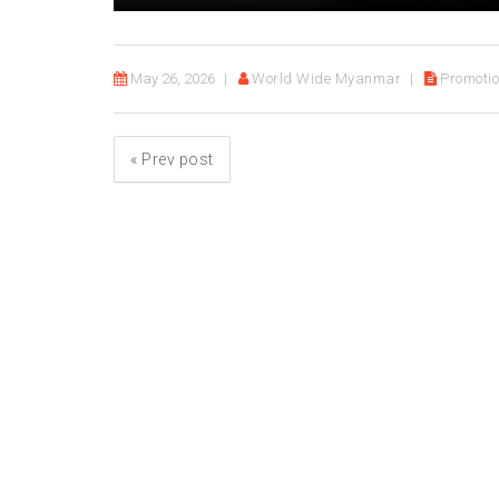
May 26, 2026
World Wide Myanmar
Promoti
«
Prev post