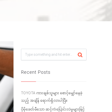
Recent Posts
TOYOTA ကားချစ်သူများ စောင့်မျှော်နေခဲ့
သည့် အချိန် ရောက်ရှိလာပါပြီ။
ပိုမိုခေတ်မီသော ဆင့်ကဲပြောင်းလဲမှုများဖြင့်