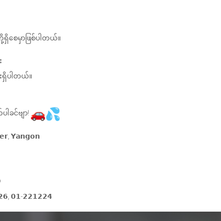
တို့ရှိစေမှာဖြစ်ပါတယ်။
း
းရှိပါတယ်။
်ပါခင်ဗျာ!
𝗲𝗿, 𝗬𝗮𝗻𝗴𝗼𝗻

𝟲, 𝟬𝟭-𝟮𝟮𝟭𝟮𝟮𝟰