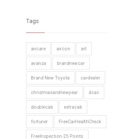
Tags
aircare
aircon
art
avanza
brandnewcar
Brand New Toyota
cardealer
christmasandnewyear
dcac
doublecab
extracab
fortuner
FreeCarHealthCheck
FreeInspection-25 Points