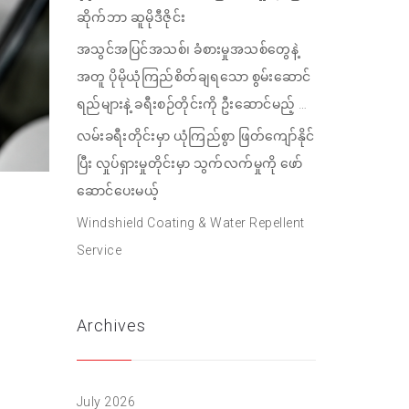
ဆိုက်ဘာ ဆူမိုဒီဇိုင်း
အသွင်အပြင်အသစ်၊ ခံစားမှုအသစ်တွေနဲ့
အတူ ပိုမိုယုံကြည်စိတ်ချရသော စွမ်းဆောင်
ရည်များနဲ့ ခရီးစဉ်တိုင်းကို ဦးဆောင်မည့် …
လမ်းခရီးတိုင်းမှာ ယုံကြည်စွာ ဖြတ်ကျော်နိုင်
ပြီး လှုပ်ရှားမှုတိုင်းမှာ သွက်လက်မှုကို ဖော်
ဆောင်ပေးမယ့်
Windshield Coating & Water Repellent
Service
Archives
July 2026