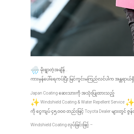
မိုးရွာတဲ့အချိန်…
ကားမှန်ပေါ်ရေကပ်ပြီး မြင်ကွင်းမကြည်လင်ပါက အန္တရာယ်ရှိ
Japan Coating ဆေးသားကို အသုံးပြုထားသည့်
Windshield Coating & Water Repellent Service
ကို ငွေကျပ် ၄၅,၀၀၀ တည်းဖြင့် Toyota Dealer များတွင် ဇွန
Windshield Coating လုပ်ခြင်းဖြင့် –