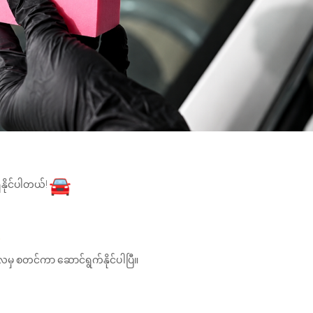
နိုင်ပါတယ်!
်လမှ စတင်ကာ ဆောင်ရွက်နိုင်ပါပြီ။