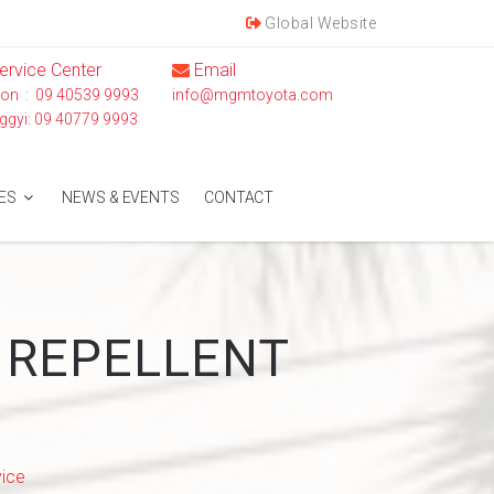
Global Website
ervice Center
Email
on : 09 40539 9993
info@mgmtoyota.com
ggyi: 09 40779 9993
ES
NEWS & EVENTS
CONTACT
 REPELLENT
vice