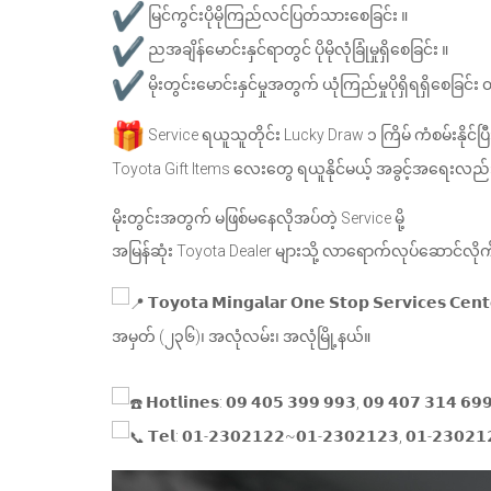
မြင်ကွင်းပိုမိုကြည်လင်ပြတ်သားစေခြင်း ။
ညအချိန်မောင်းနှင်ရာတွင် ပိုမိုလုံခြုံမှုရှိစေခြင်း ။
မိုးတွင်းမောင်းနှင်မှုအတွက် ယုံကြည်မှုပိုရှိရရှိစေခြင်း 
Service ရယူသူတိုင်း Lucky Draw ၁ ကြိမ် ကံစမ်းနိုင်ပြီ
Toyota Gift Items လေးတွေ ရယူနိုင်မယ့် အခွင့်အရေးလည်
မိုးတွင်းအတွက် မဖြစ်မနေလိုအပ်တဲ့ Service မို့
အမြန်ဆုံး Toyota Dealer များသို့ လာရောက်လုပ်ဆောင်လိုက
𝗧𝗼𝘆𝗼𝘁𝗮 𝗠𝗶𝗻𝗴𝗮𝗹𝗮𝗿 𝗢𝗻𝗲 𝗦𝘁𝗼𝗽 𝗦𝗲𝗿𝘃𝗶𝗰𝗲𝘀 𝗖𝗲𝗻
‎အမှတ် (၂၃၆)၊ အလုံလမ်း၊ အလုံမြို့နယ်။
𝗛𝗼𝘁𝗹𝗶𝗻𝗲𝘀: 𝟬𝟵 𝟰𝟬𝟱 𝟯𝟵𝟵 𝟵𝟵𝟯, 𝟬𝟵 𝟰𝟬𝟳 𝟯𝟭𝟰 𝟲𝟵
𝗧𝗲𝗹: 𝟬𝟭-𝟮𝟯𝟬𝟮𝟭𝟮𝟮~𝟬𝟭-𝟮𝟯𝟬𝟮𝟭𝟮𝟯, 𝟬𝟭-𝟮𝟯𝟬𝟮𝟭